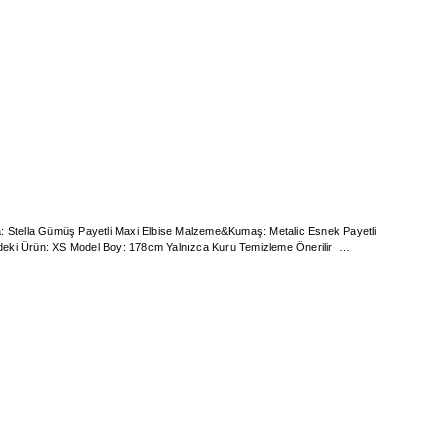
Kumaş Astar Durumu: Tek Kat Astar Model Üzerindeki Ürün: XS Model Boy: 178cm Yalnızca Kuru Temizleme Önerilir