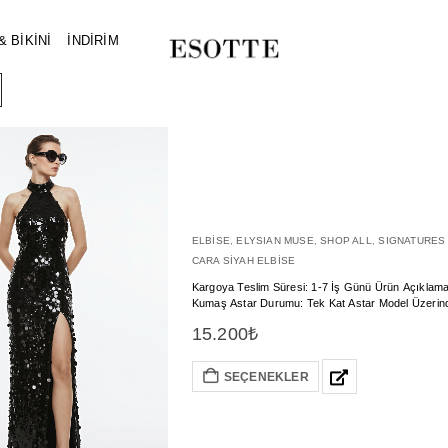
 BİKİNİ
İNDİRİM
ELBİSE
,
ELYSIAN MUSE
,
SHOP ALL
,
SIGNATURES
CARA SİYAH ELBİSE
Kargoya Teslim Süresi: 1-7 İş Günü Ürün Açıklama: Cara Siyah Payetli Maxi Elbise Malzeme&Kumaş: Metalic Esnek Payetli
15.200
₺
SEÇENEKLER