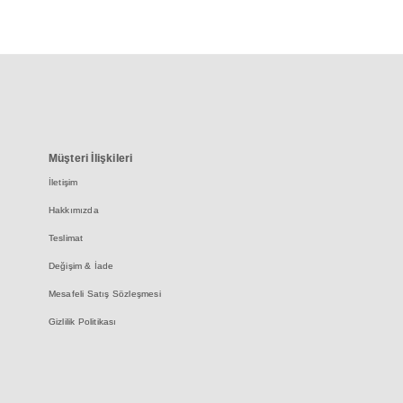
Müşteri İlişkileri
İletişim
Hakkımızda
Teslimat
Değişim & İade
Mesafeli Satış Sözleşmesi
Gizlilik Politikası