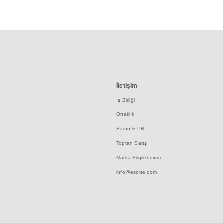
İletişim
İş Birliği
Ortaklık
Basın & PR
Toptan Satış
Marka Bilgilendirme
info@esotte.com