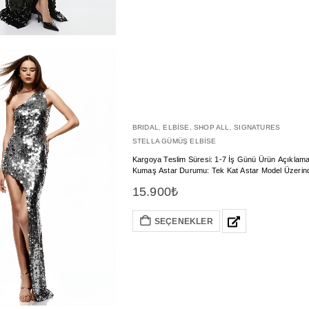
BRIDAL
,
ELBİSE
,
SHOP ALL
,
SIGNATURES
STELLA GÜMÜŞ ELBİSE
Kargoya Teslim Süresi: 1-7 İş Günü Ürün Açıklama: Stella Gümüş Payetli Maxi Elbise Malzeme&Kumaş: Metalic Esnek Payetli
15.900
₺
SEÇENEKLER