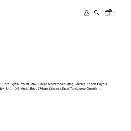
0
Kumaş Astar Durumu: Tek Kat Astar Model Üzerindeki Ürün: XS Model Boy: 176cm Yalnızca Kuru Temizleme Önerilir