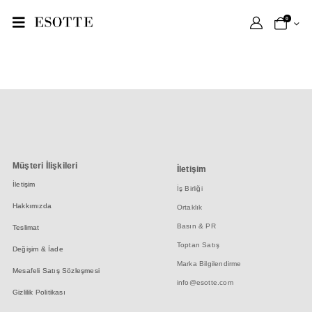
CHECKOUT
EV
0
Müşteri İlişkileri
İletişim
İletişim
İş Birliği
Hakkımızda
Ortaklık
Basın & PR
Teslimat
Toptan Satış
Değişim & İade
Marka Bilgilendirme
Mesafeli Satış Sözleşmesi
info@esotte.com
Gizlilik Politikası