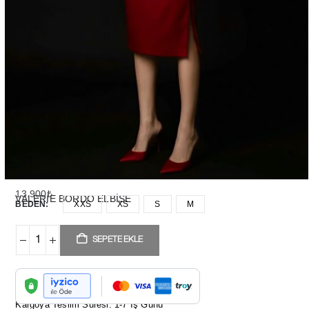
13.900
₺
VALERIE BORDO ELBİSE
BEDEN
XXS
XS
S
M
SEPETE EKLE
Kargoya Teslim Süresi: 1-7 İş Günü