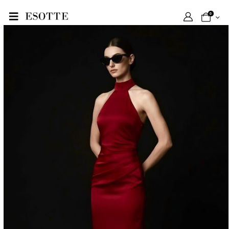
VALERIE BORDO ELBİSE
EV
0