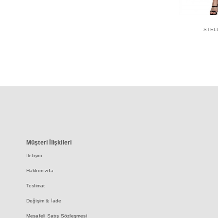
STEL
Müşteri İlişkileri
İletişim
Hakkımızda
Teslimat
Değişim & İade
Mesafeli Satış Sözleşmesi