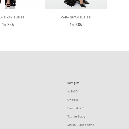
LA SİYAH ELBİSE
CARA SİYAH ELBİSE
15.900
₺
15.200
₺
İletişim
İş Birliği
Ortaklık
Basın & PR
Toptan Satış
Marka Bilgilendirme